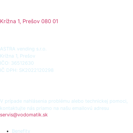
Krížna 1, Prešov 080 01
Fakturačné údaje
ASTRA vending s.r.o.
Krížna 1, Prešov
IČO: 36512630
IČ DPH: SK2022120298
Zákaznícky servis
V prípade nahlásenia problému alebo technickej pomoci,
kontaktujte nás priamo na našu emailovú adresu
servis@vodomatik.sk
Benefity